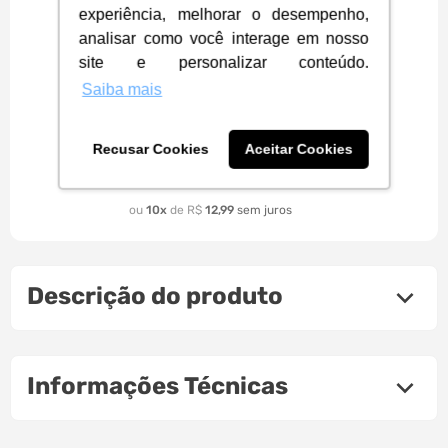
experiência, melhorar o desempenho,
analisar como você interage em nosso
site e personalizar conteúdo.
Saiba mais
Filamento Impressora 3D PLA
Lite Bambu Lab 1.75mm 1kg -
Linha A18 | Preto
Recusar Cookies
Aceitar Cookies
120
,
81
R$
à vista
10
R$
12
,
99
Descrição do produto
Informações Técnicas