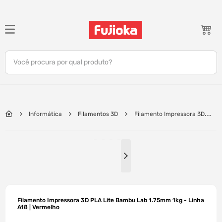
TERMOS MAIS BUSCADOS
1
º
notebook
Você procura por qual produto?
2
º
tv
3
º
gamer
4
º
jbl
Informática
Filamentos 3D
Filamento Impressora 3D
5
º
tablet
PLA Lite Bambu Lab 1.75mm 1kg - Linha A18 | Vermelho
6
º
ar condicionado
7
º
impressora
8
º
monitor
9
º
caixa som
Filamento Impressora 3D PLA Lite Bambu Lab 1.75mm 1kg - Linha
10
º
fone
A18 | Vermelho