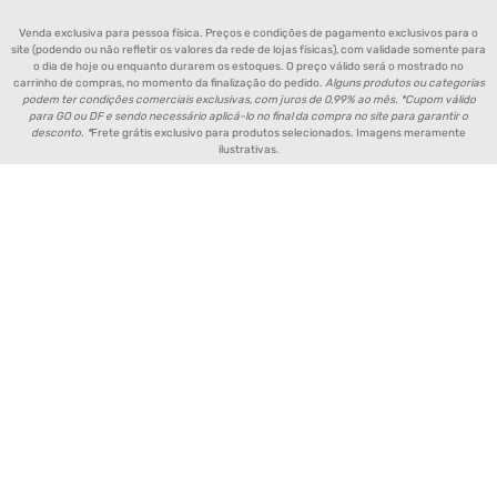
Venda exclusiva para pessoa física. Preços e condições de pagamento exclusivos para o
site (podendo ou não refletir os valores da rede de lojas físicas), com validade somente para
o dia de hoje ou enquanto durarem os estoques. O preço válido será o mostrado no
carrinho de compras, no momento da finalização do pedido.
Alguns produtos ou categorias
podem ter condições comerciais exclusivas, com juros de 0,99% ao mês. *Cupom válido
para GO ou DF e sendo necessário aplicá-lo no final da compra no site para garantir o
desconto. *
Frete grátis exclusivo para produtos selecionados. Imagens meramente
ilustrativas.
Política de Entrega de Produtos
Aviso de Privacidade
Política de Pagamento
Política de Trocas e Devoluções
Fornecedores e Parceiros
Política de Cookies
FAQ - Perguntas Frequentes
FORMAS DE PAGAMENTO