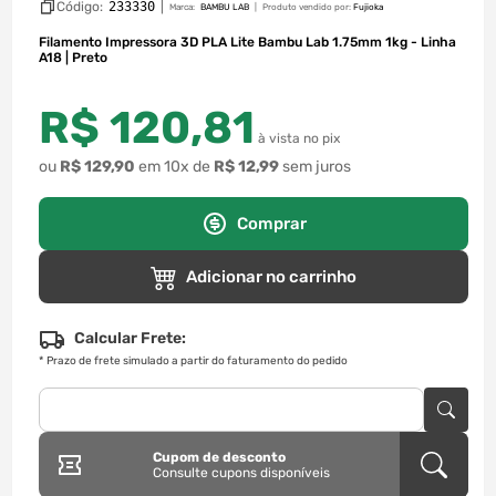
Código:
233330
|
Marca:
BAMBU LAB
Produto vendido por:
Fujioka
Filamento Impressora 3D PLA Lite Bambu Lab 1.75mm 1kg - Linha
A18 | Preto
R$
120
,
81
à vista no pix
ou
R$
129
,
90
em
10
x de
R$
12
,
99
sem juros
Comprar
Adicionar no carrinho
Calcular Frete:
*
Prazo de frete simulado a partir do faturamento do pedido
Cupom de desconto
Consulte cupons disponíveis