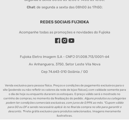
Chat
: de segunda a sexta das 08h00 às 17h50;
REDES SOCIAIS FUJIOKA
Acompanhe todas as promoções e novidades do Fujioka
Fujioka Eletro Imagem S.A - CNPJ 01.008.713/0001-64
Av Anhanguera, 3750, Setor Leste Vila Nova
Cep 74.643-010 Goiânia / GO
Venda exclusiva para pessoa física. Preços e condições de pagamento exclusivos para o
site (podendo ou não refletir os valores da rede de lojas físicas), com validade somente para
o dia de hoje ou enquanto durarem os estoques. O preço válido será o mostrado no
carrinho de compras, no momento da finalização do pedido.
Alguns produtos ou categorias
podem ter condições comerciais exclusivas, com juros de 0,99% ao mês. *Cupom válido
para GO ou DF e sendo necessário aplicá-lo no final da compra no site para garantir o
desconto. *
Frete grátis exclusivo para produtos selecionados. Imagens meramente
ilustrativas.