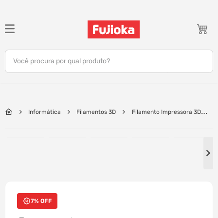
TERMOS MAIS BUSCADOS
1
º
notebook
Você procura por qual produto?
2
º
tv
3
º
gamer
4
º
jbl
Informática
Filamentos 3D
Filamento Impressora 3D
5
º
tablet
PLA Lite Bambu Lab 1.75mm 1kg - Linha A18 | Preto
6
º
ar condicionado
7
º
impressora
8
º
monitor
9
º
caixa som
7% OFF
10
º
fone