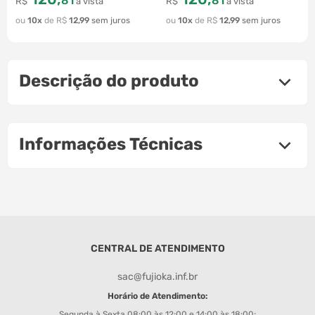
81
81
R$
à vista
R$
à vista
10
R$
12
,
99
10
R$
12
,
99
Descrição do produto
Informações Técnicas
CENTRAL DE ATENDIMENTO
sac@fujioka.inf.br
Horário de Atendimento:
Segunda à Sexta 08:00 às 12:00 e 14:00 às 18:00;