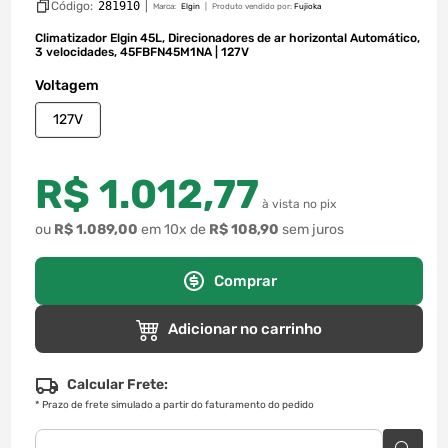
Código:
281910
|
Marca:
Elgin
Produto vendido por:
Fujioka
Climatizador Elgin 45L, Direcionadores de ar horizontal Automático,
3 velocidades, 45FBFN45M1NA | 127V
Voltagem
127V
R$
1
.
012
,
77
à vista no pix
ou
R$
1
.
089
,
00
em
10
x de
R$
108
,
90
sem juros
Comprar
Adicionar no carrinho
Calcular Frete:
*
Prazo de frete simulado a partir do faturamento do pedido