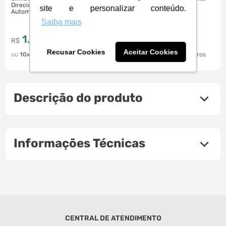
Direcionadores de ar horizontal
56L Cinza | 56 Litros
site e personalizar conteúdo.
Automático, 3 velocidades,
45FBFN45M1NA | 127V
Saiba mais
1
.
012
,
1
.
542
,
77
87
R$
à vista
R$
à vista
Recusar Cookies
Aceitar Cookies
10
R$
108
,
90
10
R$
165
,
90
Descrição do produto
Informações Técnicas
CENTRAL DE ATENDIMENTO