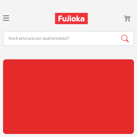
TERMOS MAIS BUSCADOS
1
º
celular
Você procura por qual produto?
2
º
tv
3
º
gamer
4
º
ar condicionado
5
º
tablet
6
º
impressora
7
º
monitor
8
º
caixa som
9
º
bambu lab
10
º
fone