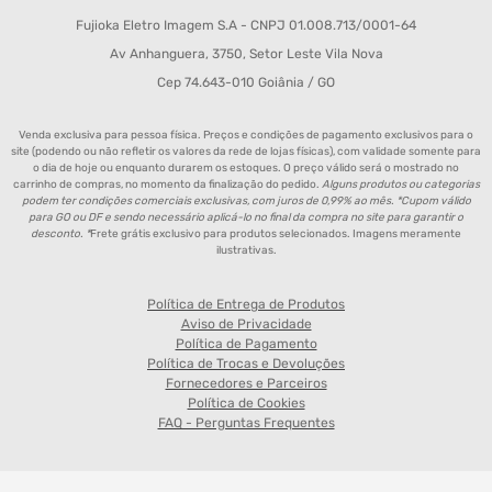
Fujioka Eletro Imagem S.A - CNPJ 01.008.713/0001-64
Av Anhanguera, 3750, Setor Leste Vila Nova
Cep 74.643-010 Goiânia / GO
Venda exclusiva para pessoa física. Preços e condições de pagamento exclusivos para o
site (podendo ou não refletir os valores da rede de lojas físicas), com validade somente para
o dia de hoje ou enquanto durarem os estoques. O preço válido será o mostrado no
carrinho de compras, no momento da finalização do pedido.
Alguns produtos ou categorias
podem ter condições comerciais exclusivas, com juros de 0,99% ao mês. *Cupom válido
para GO ou DF e sendo necessário aplicá-lo no final da compra no site para garantir o
desconto. *
Frete grátis exclusivo para produtos selecionados. Imagens meramente
ilustrativas.
Política de Entrega de Produtos
Aviso de Privacidade
Política de Pagamento
Política de Trocas e Devoluções
Fornecedores e Parceiros
Política de Cookies
FAQ - Perguntas Frequentes