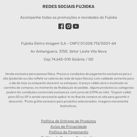
REDES SOCIAIS FUJIOKA
Acompanhe todas as promoções e novidades do Fujioka
Fujioka Eletro Imagem S.A - CNPJ 01.008.713/0001-64
Av Anhanguera, 3750, Setor Leste Vila Nova
Cep 74.643-010 Goiânia / GO
Venda exclusiva para pessoa física. Preços e condições de pagamento exclusivos para o
site (podendo ou não refletir os valores da rede de lojas físicas), com validade somente para
o dia de hoje ou enquanto durarem os estoques. O preço válido será o mostrado no
carrinho de compras, no momento da finalização do pedido.
Alguns produtos ou categorias
podem ter condições comerciais exclusivas, com juros de 0,99% ao mês. *Cupom válido
para GO ou DF e sendo necessário aplicá-lo no final da compra no site para garantir o
desconto. *
Frete grátis exclusivo para produtos selecionados. Imagens meramente
ilustrativas.
Política de Entrega de Produtos
Aviso de Privacidade
Política de Pagamento