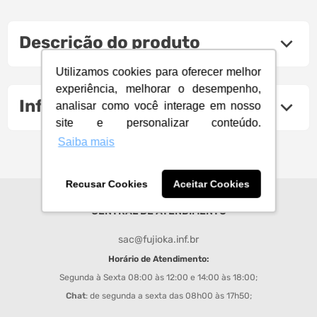
Descrição do produto
Utilizamos cookies para oferecer melhor
experiência, melhorar o desempenho,
Informações Técnicas
analisar como você interage em nosso
site e personalizar conteúdo.
Saiba mais
Recusar Cookies
Aceitar Cookies
CENTRAL DE ATENDIMENTO
sac@fujioka.inf.br
Horário de Atendimento:
Segunda à Sexta 08:00 às 12:00 e 14:00 às 18:00;
Chat
: de segunda a sexta das 08h00 às 17h50;