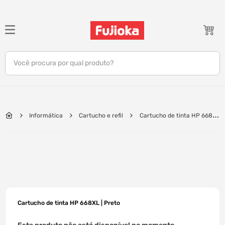
TERMOS MAIS BUSCADOS
1
º
notebook
Você procura por qual produto?
2
º
celular
3
º
tv
4
º
gamer
Informática
Cartucho e refil
Cartucho de tinta HP 668XL
5
º
jbl
| Preto
6
º
tablet
7
º
ar condicionado
8
º
impressora
9
º
monitor
Cartucho de tinta HP 668XL | Preto
10
º
caixa som