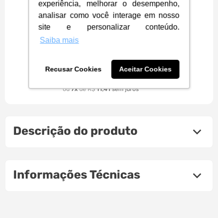
experiência, melhorar o desempenho,
analisar como você interage em nosso
site e personalizar conteúdo.
Saiba mais
Cartucho de Tinta HP 667 Preto
Advantage Original - 3YM79AL
Recusar Cookies
Aceitar Cookies
79
,
90
R$
à vista
7
R$
11
,
41
Descrição do produto
Informações Técnicas