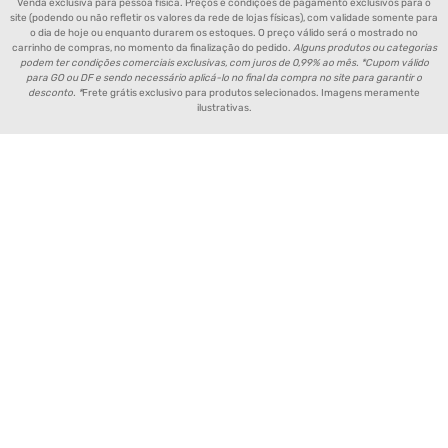
Venda exclusiva para pessoa física. Preços e condições de pagamento exclusivos para o
site (podendo ou não refletir os valores da rede de lojas físicas), com validade somente para
o dia de hoje ou enquanto durarem os estoques. O preço válido será o mostrado no
carrinho de compras, no momento da finalização do pedido.
Alguns produtos ou categorias
podem ter condições comerciais exclusivas, com juros de 0,99% ao mês. *Cupom válido
para GO ou DF e sendo necessário aplicá-lo no final da compra no site para garantir o
desconto. *
Frete grátis exclusivo para produtos selecionados. Imagens meramente
ilustrativas.
Política de Entrega de Produtos
Aviso de Privacidade
Política de Pagamento
Política de Trocas e Devoluções
Fornecedores e Parceiros
Política de Cookies
FAQ - Perguntas Frequentes
FORMAS DE PAGAMENTO