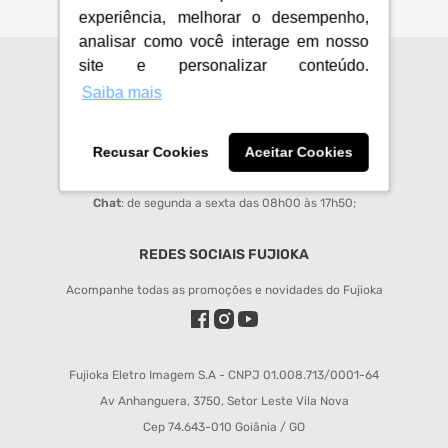
experiência, melhorar o desempenho,
analisar como você interage em nosso
site e personalizar conteúdo.
CENTRAL DE ATENDIMENTO
Saiba mais
sac@fujioka.inf.br
Horário de Atendimento:
Recusar Cookies
Aceitar Cookies
Segunda à Sexta 08:00 às 12:00 e 14:00 às 18:00;
Chat
: de segunda a sexta das 08h00 às 17h50;
REDES SOCIAIS FUJIOKA
Acompanhe todas as promoções e novidades do Fujioka
Fujioka Eletro Imagem S.A - CNPJ 01.008.713/0001-64
Av Anhanguera, 3750, Setor Leste Vila Nova
Cep 74.643-010 Goiânia / GO