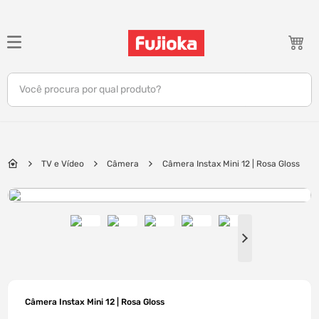
TERMOS MAIS BUSCADOS
1
º
notebook
Você procura por qual produto?
2
º
tv
3
º
gamer
4
º
jbl
TV e Vídeo
Câmera
Câmera Instax Mini 12 | Rosa Gloss
5
º
tablet
6
º
ar condicionado
7
º
impressora
8
º
monitor
9
º
caixa som
10
º
fone
Câmera Instax Mini 12 | Rosa Gloss