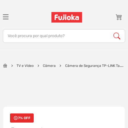
TERMOS MAIS BUSCADOS
1
º
notebook
Você procura por qual produto?
2
º
celular
3
º
tv
4
º
gamer
TV e Vídeo
Câmera
Câmera de Segurança TP-LINK Tapo
5
º
jbl
TC70 360 Residencial Wi-Fi, Pan / Tilt, Full HD 1080p, Visão Noturna |
Branco
6
º
tablet
7
º
ar condicionado
8
º
impressora
9
º
monitor
7% OFF
10
º
caixa som