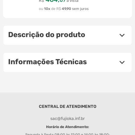
07
R$
à vista
10
R$
49
,
90
Descrição do produto
Informações Técnicas
CENTRAL DE ATENDIMENTO
sac@fujioka.inf.br
Horário de Atendimento:
Segunda à Sexta 08:00 às 12:00 e 14:00 às 18:00;