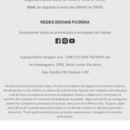
Chat
: de segunda a sexta das 08h00 às 17h50;
REDES SOCIAIS FUJIOKA
Acompanhe todas as promoções e novidades do Fujioka
Fujioka Eletro Imagem S.A - CNPJ 01.008.713/0001-64
Av Anhanguera, 3750, Setor Leste Vila Nova
Cep 74.643-010 Goiânia / GO
Venda exclusiva para pessoa física. Preços e condições de pagamento exclusivos para o
site (podendo ou não refletir os valores da rede de lojas físicas), com validade somente para
o dia de hoje ou enquanto durarem os estoques. O preço válido será o mostrado no
carrinho de compras, no momento da finalização do pedido.
Alguns produtos ou categorias
podem ter condições comerciais exclusivas, com juros de 0,99% ao mês. *Cupom válido
para GO ou DF e sendo necessário aplicá-lo no final da compra no site para garantir o
desconto. *
Frete grátis exclusivo para produtos selecionados. Imagens meramente
ilustrativas.