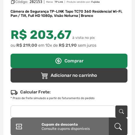
Código:
282153
|
Marca:
TP Link
Produto vendido por:
Fujioka
Câmera de Segurança TP-LINK Tapo TC70 360 Residencial Wi-Fi,
Pan / Tilt, Full HD 1080p, Visão Noturna | Branco
R$
203
,
67
à vista no pix
ou
R$
219
,
00
em
10
x de
R$
21
,
90
sem juros
Comprar
Adicionar no carrinho
Calcular Frete:
*
Prazo de frete simulado a partir do faturamento do pedido
Cupom de desconto
Consulte cupons disponíveis