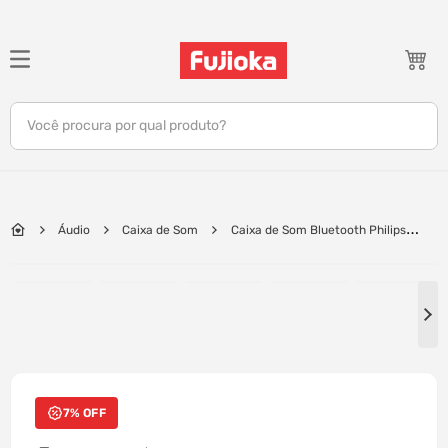
TERMOS MAIS BUSCADOS
1
º
notebook
Você procura por qual produto?
2
º
celular
3
º
tv
4
º
gamer
Áudio
Caixa de Som
Caixa de Som Bluetooth Philips
5
º
jbl
Party Speaker TAX4000, Potência 1500W | Preto
6
º
tablet
7
º
ar condicionado
8
º
impressora
9
º
monitor
7% OFF
10
º
caixa som