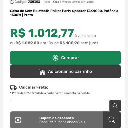
Código:
286308
|
Marca:
Philips
Produto vendido por:
Fujioka
Caixa de Som Bluetooth Philips Party Speaker TAX4000, Potência
1500W | Preto
R$
1
.
012
,
77
à vista no pix
ou
R$
1
.
089
,
00
em
10
x de
R$
108
,
90
sem juros
Comprar
Adicionar no carrinho
Calcular Frete:
*
Prazo de frete simulado a partir do faturamento do pedido
Cupom de desconto
Consulte cupons disponíveis