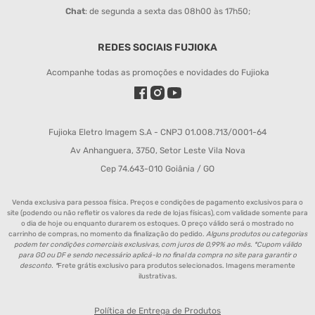
Chat
: de segunda a sexta das 08h00 às 17h50;
REDES SOCIAIS FUJIOKA
Acompanhe todas as promoções e novidades do Fujioka
Fujioka Eletro Imagem S.A - CNPJ 01.008.713/0001-64
Av Anhanguera, 3750, Setor Leste Vila Nova
Cep 74.643-010 Goiânia / GO
Venda exclusiva para pessoa física. Preços e condições de pagamento exclusivos para o
site (podendo ou não refletir os valores da rede de lojas físicas), com validade somente para
o dia de hoje ou enquanto durarem os estoques. O preço válido será o mostrado no
carrinho de compras, no momento da finalização do pedido.
Alguns produtos ou categorias
podem ter condições comerciais exclusivas, com juros de 0,99% ao mês. *Cupom válido
para GO ou DF e sendo necessário aplicá-lo no final da compra no site para garantir o
desconto. *
Frete grátis exclusivo para produtos selecionados. Imagens meramente
ilustrativas.
Política de Entrega de Produtos