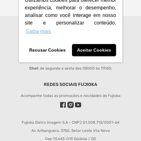
Utilizamos cookies para oferecer melhor
experiência, melhorar o desempenho,
analisar como você interage em nosso
site e personalizar conteúdo.
CENTRAL DE ATENDIMENTO
Saiba mais
sac@fujioka.inf.br
Recusar Cookies
Aceitar Cookies
Horário de Atendimento:
Segunda à Sexta 08:00 às 12:00 e 14:00 às 18:00;
Chat
: de segunda a sexta das 08h00 às 17h50;
REDES SOCIAIS FUJIOKA
Acompanhe todas as promoções e novidades do Fujioka
Fujioka Eletro Imagem S.A - CNPJ 01.008.713/0001-64
Av Anhanguera, 3750, Setor Leste Vila Nova
Cep 74.643-010 Goiânia / GO