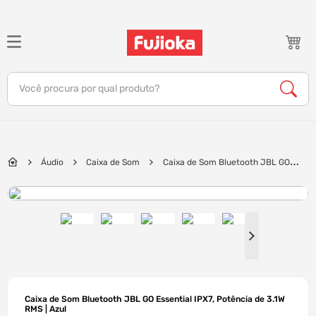
TERMOS MAIS BUSCADOS
1
º
notebook
Você procura por qual produto?
2
º
tv
3
º
gamer
4
º
jbl
Áudio
Caixa de Som
Caixa de Som Bluetooth JBL GO
5
º
tablet
Essential IPX7, Potência de 3.1W RMS | Azul
6
º
ar condicionado
7
º
impressora
8
º
monitor
9
º
caixa som
10
º
fone
Caixa de Som Bluetooth JBL GO Essential IPX7, Potência de 3.1W
RMS | Azul