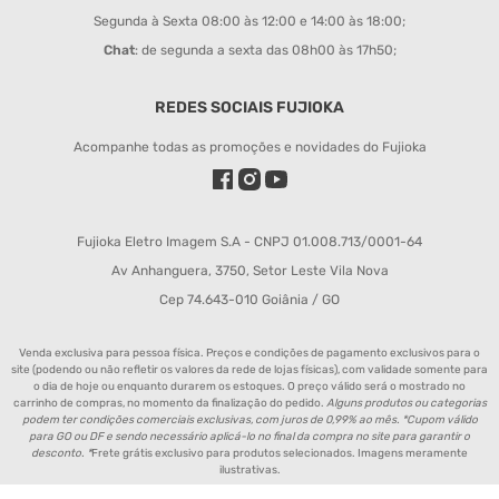
Segunda à Sexta 08:00 às 12:00 e 14:00 às 18:00;
Chat
: de segunda a sexta das 08h00 às 17h50;
REDES SOCIAIS FUJIOKA
Acompanhe todas as promoções e novidades do Fujioka
Fujioka Eletro Imagem S.A - CNPJ 01.008.713/0001-64
Av Anhanguera, 3750, Setor Leste Vila Nova
Cep 74.643-010 Goiânia / GO
Venda exclusiva para pessoa física. Preços e condições de pagamento exclusivos para o
site (podendo ou não refletir os valores da rede de lojas físicas), com validade somente para
o dia de hoje ou enquanto durarem os estoques. O preço válido será o mostrado no
carrinho de compras, no momento da finalização do pedido.
Alguns produtos ou categorias
podem ter condições comerciais exclusivas, com juros de 0,99% ao mês. *Cupom válido
para GO ou DF e sendo necessário aplicá-lo no final da compra no site para garantir o
desconto. *
Frete grátis exclusivo para produtos selecionados. Imagens meramente
ilustrativas.