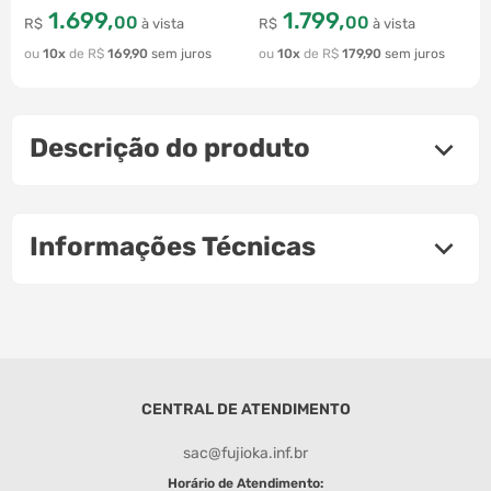
1
.
699
,
1
.
799
,
00
00
R$
à vista
R$
à vista
10
R$
169
,
90
10
R$
179
,
90
Descrição do produto
Informações Técnicas
CENTRAL DE ATENDIMENTO
sac@fujioka.inf.br
Horário de Atendimento: