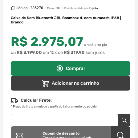
Código:
286270
|
Marca:
JBL
Produto vendido por:
Fujioka
Caixa de Som Bluetooth JBL Boombox 4, com Auracast, IP68 |
Branco
R$
2
.
975
,
07
à vista no pix
ou
R$
3
.
199
,
00
em
10
x de
R$
319
,
90
sem juros
Comprar
Adicionar no carrinho
Calcular Frete:
*
Prazo de frete simulado a partir do faturamento do pedido
Cupom de desconto
Consulte cupons disponíveis