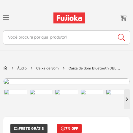
TERMOS MAIS BUSCADOS
1
º
notebook
Você procura por qual produto?
2
º
celular
3
º
tv
4
º
gamer
Áudio
Caixa de Som
Caixa de Som Bluetooth JBL
5
º
jbl
Boombox 4, com Auracast, IP68 | Branco
6
º
tablet
7
º
ar condicionado
8
º
impressora
9
º
monitor
10
º
caixa som
FRETE GRÁTIS
7% OFF