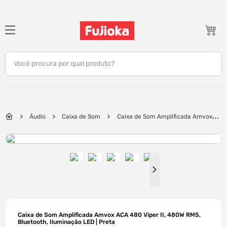
TERMOS MAIS BUSCADOS
1
º
notebook
Você procura por qual produto?
2
º
tv
3
º
gamer
4
º
jbl
Áudio
Caixa de Som
Caixa de Som Amplificada Amvox
5
º
tablet
ACA 480 Viper II, 480W RMS, Bluetooth, Iluminação LED | Preta
6
º
ar condicionado
7
º
impressora
8
º
monitor
9
º
caixa som
10
º
fone
Caixa de Som Amplificada Amvox ACA 480 Viper II, 480W RMS,
Bluetooth, Iluminação LED | Preta