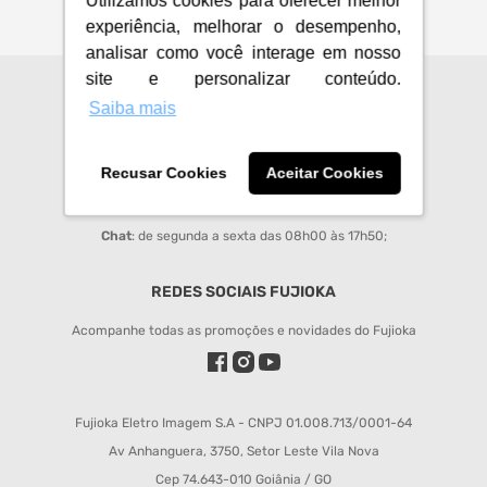
Utilizamos cookies para oferecer melhor
experiência, melhorar o desempenho,
analisar como você interage em nosso
site e personalizar conteúdo.
CENTRAL DE ATENDIMENTO
Saiba mais
sac@fujioka.inf.br
Recusar Cookies
Aceitar Cookies
Horário de Atendimento:
Segunda à Sexta 08:00 às 12:00 e 14:00 às 18:00;
Chat
: de segunda a sexta das 08h00 às 17h50;
REDES SOCIAIS FUJIOKA
Acompanhe todas as promoções e novidades do Fujioka
Fujioka Eletro Imagem S.A - CNPJ 01.008.713/0001-64
Av Anhanguera, 3750, Setor Leste Vila Nova
Cep 74.643-010 Goiânia / GO