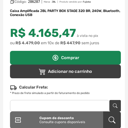
Código:
286287
|
Marca:
JBL
Produto vendido por:
Fujioka
Caixa Amplificada JBL PARTY BOX STAGE 320 BR, 240W, Bluetooth,
Conexão USB
R$
4
.
165
,
47
à vista no pix
ou
R$
4
.
479
,
00
em
10
x de
R$
447
,
90
sem juros
Comprar
Adicionar no carrinho
Calcular Frete:
*
Prazo de frete simulado a partir do faturamento do pedido
Cupom de desconto
Consulte cupons disponíveis