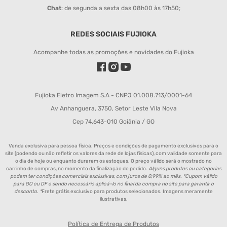
Chat
: de segunda a sexta das 08h00 às 17h50;
REDES SOCIAIS FUJIOKA
Acompanhe todas as promoções e novidades do Fujioka
Fujioka Eletro Imagem S.A - CNPJ 01.008.713/0001-64
Av Anhanguera, 3750, Setor Leste Vila Nova
Cep 74.643-010 Goiânia / GO
Venda exclusiva para pessoa física. Preços e condições de pagamento exclusivos para o
site (podendo ou não refletir os valores da rede de lojas físicas), com validade somente para
o dia de hoje ou enquanto durarem os estoques. O preço válido será o mostrado no
carrinho de compras, no momento da finalização do pedido.
Alguns produtos ou categorias
podem ter condições comerciais exclusivas, com juros de 0,99% ao mês. *Cupom válido
para GO ou DF e sendo necessário aplicá-lo no final da compra no site para garantir o
desconto. *
Frete grátis exclusivo para produtos selecionados. Imagens meramente
ilustrativas.
Política de Entrega de Produtos