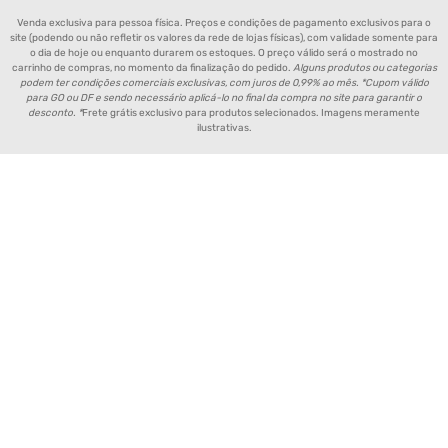
Venda exclusiva para pessoa física. Preços e condições de pagamento exclusivos para o
site (podendo ou não refletir os valores da rede de lojas físicas), com validade somente para
o dia de hoje ou enquanto durarem os estoques. O preço válido será o mostrado no
carrinho de compras, no momento da finalização do pedido.
Alguns produtos ou categorias
podem ter condições comerciais exclusivas, com juros de 0,99% ao mês. *Cupom válido
para GO ou DF e sendo necessário aplicá-lo no final da compra no site para garantir o
desconto. *
Frete grátis exclusivo para produtos selecionados. Imagens meramente
ilustrativas.
Política de Entrega de Produtos
Aviso de Privacidade
Política de Pagamento
Política de Trocas e Devoluções
Fornecedores e Parceiros
Política de Cookies
FAQ - Perguntas Frequentes
FORMAS DE PAGAMENTO