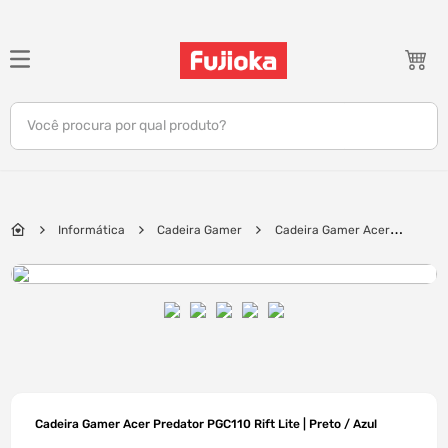
TERMOS MAIS BUSCADOS
1
º
notebook
Você procura por qual produto?
2
º
celular
3
º
tv
4
º
gamer
Informática
Cadeira Gamer
Cadeira Gamer Acer
5
º
jbl
Predator PGC110 Rift Lite | Preto / Azul
6
º
tablet
7
º
ar condicionado
8
º
impressora
9
º
monitor
10
º
caixa som
Cadeira Gamer Acer Predator PGC110 Rift Lite | Preto / Azul