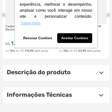
experiência, melhorar o desempenho,
analisar como você interage em nosso
site e personalizar conteúdo.
Saiba mais
Cadeira Gamer Havit GC932,
Cadeira de Escritório Alltek IN
Reclinação 166° | Vermelha
ATK-C02 BLK | Preto
Recusar Cookies
Aceitar Cookies
1
.
149
,
439
,
00
90
R$
à vista
R$
à vista
10
R$
114
,
90
10
R$
43
,
99
Descrição do produto
Informações Técnicas