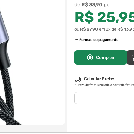
R$
33
,
90
R$
25
,
9
ou
R$
27
,
90
em
2
x de
R$
13
,
9
Formas de pagamento
Comprar
Calcular Frete:
*
Prazo de frete simulado a partir do fatu