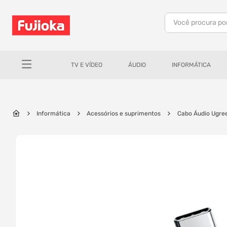
Você procura po
TERMOS MAIS BUSCADOS
1
º
notebook
TV E VÍDEO
ÁUDIO
INFORMÁTICA
2
º
celular
3
º
tv
4
º
gamer
Informática
Acessórios e suprimentos
Cabo Áudio Ugree
5
º
jbl
6
º
tablet
7
º
ar condicionado
8
º
impressora
9
º
monitor
10
º
caixa som