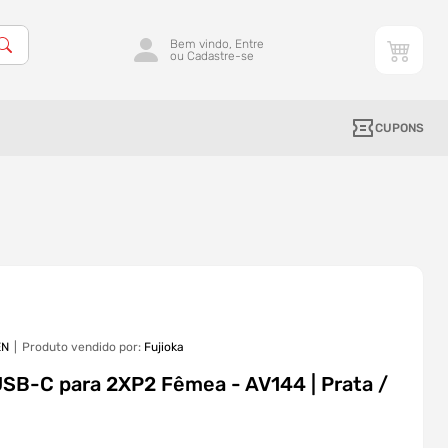
Bem vindo, Entre
ou Cadastre-se
CUPONS
EN
Produto vendido por:
Fujioka
SB-C para 2XP2 Fêmea - AV144 | Prata /