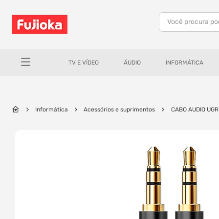
Você procura po
TERMOS MAIS BUSCADOS
1
º
notebook
TV E VÍDEO
ÁUDIO
INFORMÁTICA
2
º
celular
3
º
tv
4
º
gamer
Informática
Acessórios e suprimentos
CABO AUDIO UGR
5
º
jbl
6
º
tablet
7
º
ar condicionado
8
º
impressora
9
º
monitor
10
º
caixa som