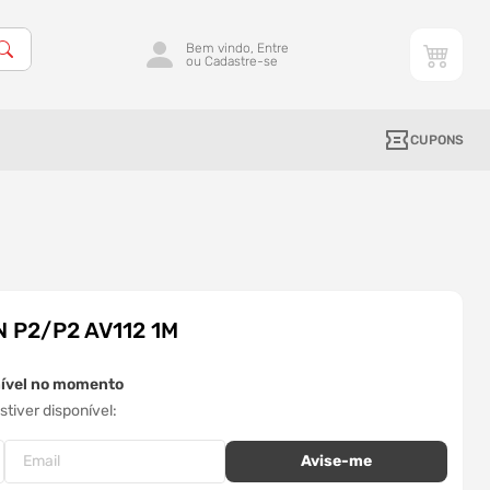
Bem vindo, Entre
ou Cadastre-se
CUPONS
 P2/P2 AV112 1M
nível no momento
tiver disponível