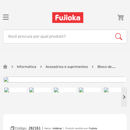
TERMOS MAIS BUSCADOS
1
º
notebook
Você procura por qual produto?
2
º
celular
3
º
tv
4
º
gamer
Informática
Acessórios e suprimentos
Bloco de
5
º
jbl
Iluminação de Emergência Intelbras Autônomo BLA 400 | Branco
6
º
tablet
7
º
ar condicionado
8
º
impressora
9
º
monitor
10
º
caixa som
Código:
282161
|
Marca:
Intelbras
Produto vendido por:
Fujioka