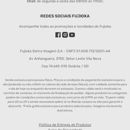
Chat
: de segunda a sexta das 08h00 às 17h50;
REDES SOCIAIS FUJIOKA
Acompanhe todas as promoções e novidades do Fujioka
Fujioka Eletro Imagem S.A - CNPJ 01.008.713/0001-64
Av Anhanguera, 3750, Setor Leste Vila Nova
Cep 74.643-010 Goiânia / GO
Venda exclusiva para pessoa física. Preços e condições de pagamento exclusivos para o
site (podendo ou não refletir os valores da rede de lojas físicas), com validade somente para
o dia de hoje ou enquanto durarem os estoques. O preço válido será o mostrado no
carrinho de compras, no momento da finalização do pedido.
Alguns produtos ou categorias
podem ter condições comerciais exclusivas, com juros de 0,99% ao mês. *Cupom válido
para GO ou DF e sendo necessário aplicá-lo no final da compra no site para garantir o
desconto. *
Frete grátis exclusivo para produtos selecionados. Imagens meramente
ilustrativas.
Política de Entrega de Produtos