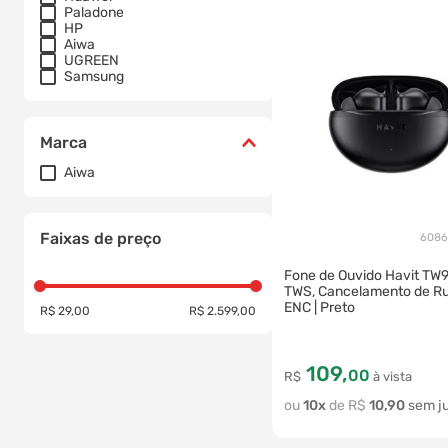
Paladone
HP
Aiwa
UGREEN
Samsung
Marca
Aiwa
Faixas de preço
6086
Fone de Ouvido Havit TW
TWS, Cancelamento de Ru
ENC | Preto
R$ 29,00
R$ 2.599,00
109
,
00
R$
à vista
10
R$
10
,
90