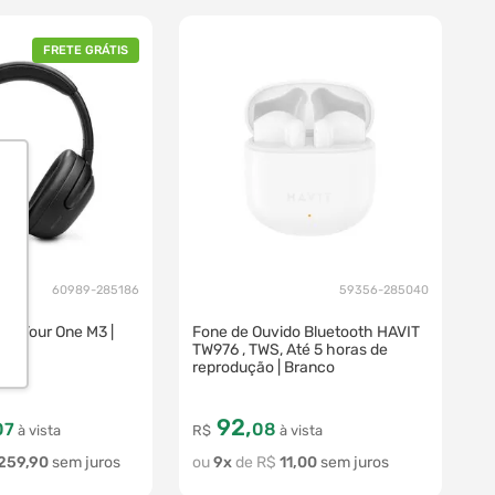
FRETE GRÁTIS
60989-285186
59356-285040
L Tour One M3 |
Fone de Ouvido Bluetooth HAVIT
TW976 , TWS, Até 5 horas de
reprodução | Branco
92
,
07
08
à vista
R$
à vista
259
,
90
9
R$
11
,
00