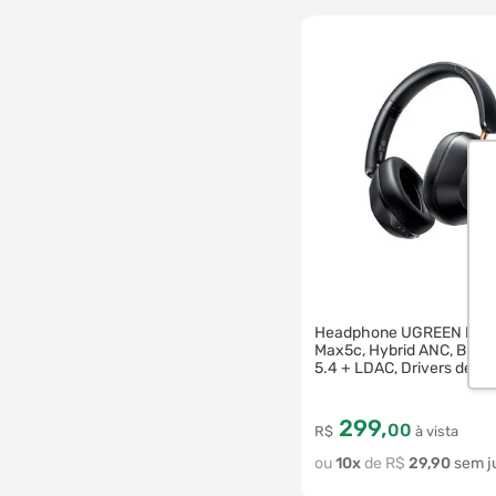
6188
Headphone UGREEN HiT
Max5c, Hybrid ANC, Bluet
5.4 + LDAC, Drivers de 4
Preto
299
,
00
R$
à vista
10
R$
29
,
90