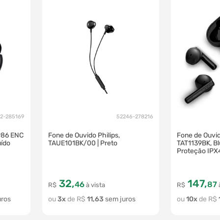
2-285169
52246-278216
986 ENC
Fone de Ouvido Philips,
Fone de Ouvid
ído
TAUE101BK/00 | Preto
TAT1139BK, Bl
Proteção IPX
32
,
147
,
46
87
R$
à vista
R$
à
3
R$
11
,
63
10
R$