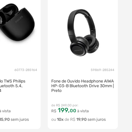
60773-285164
59869-285244
o TWS Philips
Fone de Ouvido Headphone AIWA
uetooth 5.4,
HP-03-B Bluetooth Drive 30mm |
4
Preto
R$
249
,
00
199
,
00
 vista
R$
à vista
15
,
90
10
R$
19
,
90