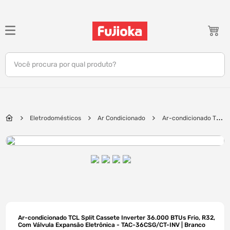
TERMOS MAIS BUSCADOS
1
º
notebook
Você procura por qual produto?
2
º
tv
3
º
gamer
4
º
jbl
Eletrodomésticos
Ar Condicionado
Ar-condicionado TCL
5
º
tablet
Split Cassete Inverter 36.000 BTUs Frio, R32, Com Válvula Expansão
Eletrônica - TAC-36CSG/CT-INV | Branco
6
º
ar condicionado
7
º
impressora
8
º
monitor
9
º
caixa som
10
º
fone
Ar-condicionado TCL Split Cassete Inverter 36.000 BTUs Frio, R32,
Com Válvula Expansão Eletrônica - TAC-36CSG/CT-INV | Branco