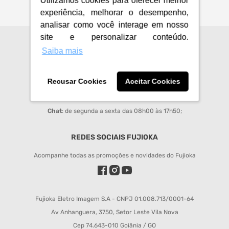
Utilizamos cookies para oferecer melhor
experiência, melhorar o desempenho,
analisar como você interage em nosso
site e personalizar conteúdo.
CENTRAL DE ATENDIMENTO
Saiba mais
sac@fujioka.inf.br
Recusar Cookies
Aceitar Cookies
Horário de Atendimento:
Segunda à Sexta 08:00 às 12:00 e 14:00 às 18:00;
Chat
: de segunda a sexta das 08h00 às 17h50;
REDES SOCIAIS FUJIOKA
Acompanhe todas as promoções e novidades do Fujioka
Fujioka Eletro Imagem S.A - CNPJ 01.008.713/0001-64
Av Anhanguera, 3750, Setor Leste Vila Nova
Cep 74.643-010 Goiânia / GO