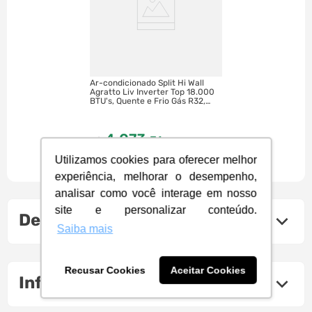
Ar-condicionado Split Hi Wall
Agratto Liv Inverter Top 18.000
BTU's, Quente e Frio Gás R32,
Serpentina em Cobre, Painel em
LED - | Branco
4
.
073
,
31
R$
à vista
Utilizamos cookies para oferecer melhor
10
R$
437
,
99
experiência, melhorar o desempenho,
analisar como você interage em nosso
site e personalizar conteúdo.
Descrição do produto
Saiba mais
Recusar Cookies
Aceitar Cookies
Informações Técnicas