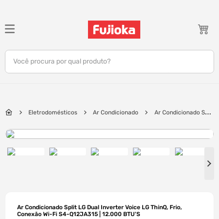
TERMOS MAIS BUSCADOS
1
º
notebook
Você procura por qual produto?
2
º
tv
3
º
gamer
4
º
jbl
Eletrodomésticos
Ar Condicionado
Ar Condicionado Split
5
º
tablet
LG Dual Inverter Voice LG ThinQ, Frio, Conexão Wi-Fi S4-Q12JA315 | 12.000
BTU'S
6
º
ar condicionado
7
º
impressora
8
º
monitor
9
º
caixa som
10
º
fone
Ar Condicionado Split LG Dual Inverter Voice LG ThinQ, Frio,
Conexão Wi-Fi S4-Q12JA315 | 12.000 BTU'S