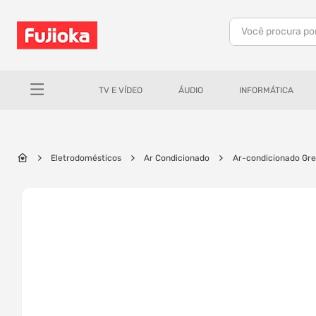
Você procura po
TERMOS MAIS BUSCADOS
1
º
notebook
TV E VÍDEO
ÁUDIO
INFORMÁTICA
2
º
tv
3
º
gamer
4
º
jbl
Eletrodomésticos
Ar Condicionado
Ar-condicionado Gre
5
º
tablet
6
º
ar condicionado
7
º
impressora
8
º
monitor
9
º
caixa som
10
º
fone