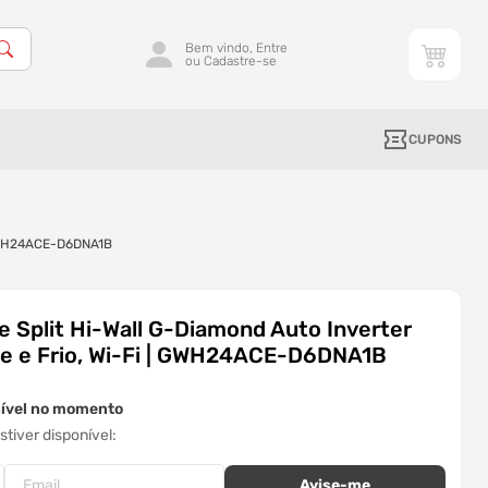
Bem vindo, Entre
ou Cadastre-se
CUPONS
| GWH24ACE-D6DNA1B
 Split Hi-Wall G-Diamond Auto Inverter
e e Frio, Wi-Fi | GWH24ACE-D6DNA1B
nível no momento
tiver disponível