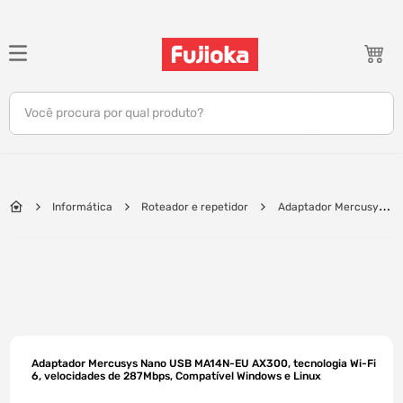
TERMOS MAIS BUSCADOS
1
º
notebook
Você procura por qual produto?
2
º
celular
3
º
tv
4
º
gamer
Informática
Roteador e repetidor
Adaptador Mercusys
5
º
jbl
Nano USB MA14N-EU AX300, tecnologia Wi-Fi 6, velocidades de 287Mbps,
Compatível Windows e Linux
6
º
tablet
7
º
ar condicionado
8
º
impressora
9
º
monitor
Adaptador Mercusys Nano USB MA14N-EU AX300, tecnologia Wi-Fi
10
º
caixa som
6, velocidades de 287Mbps, Compatível Windows e Linux