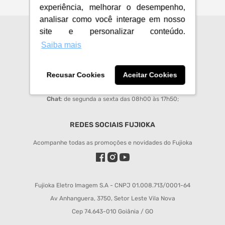
experiência, melhorar o desempenho,
analisar como você interage em nosso
site e personalizar conteúdo.
CENTRAL DE ATENDIMENTO
Saiba mais
sac@fujioka.inf.br
Horário de Atendimento:
Recusar Cookies
Aceitar Cookies
Segunda à Sexta 08:00 às 12:00 e 14:00 às 18:00;
Chat
: de segunda a sexta das 08h00 às 17h50;
REDES SOCIAIS FUJIOKA
Acompanhe todas as promoções e novidades do Fujioka
Fujioka Eletro Imagem S.A - CNPJ 01.008.713/0001-64
Av Anhanguera, 3750, Setor Leste Vila Nova
Cep 74.643-010 Goiânia / GO