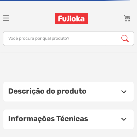
Você procura por qual produto?
notebook
tv
gamer
Descrição do produto
jbl
tablet
Informações Técnicas
ar condicionado
impressora