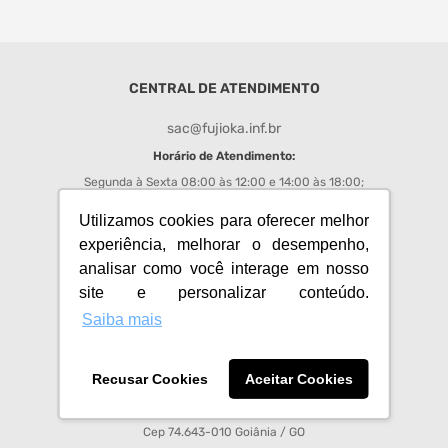
monitor
caixa som
CENTRAL DE ATENDIMENTO
fone
sac@fujioka.inf.br
Horário de Atendimento:
Segunda à Sexta 08:00 às 12:00 e 14:00 às 18:00;
Chat
: de segunda a sexta das 08h00 às 17h50;
Utilizamos cookies para oferecer melhor
experiência, melhorar o desempenho,
REDES SOCIAIS FUJIOKA
analisar como você interage em nosso
site e personalizar conteúdo.
Acompanhe todas as promoções e novidades do Fujioka
Saiba mais
Recusar Cookies
Aceitar Cookies
Fujioka Eletro Imagem S.A - CNPJ 01.008.713/0001-64
Av Anhanguera, 3750, Setor Leste Vila Nova
Cep 74.643-010 Goiânia / GO