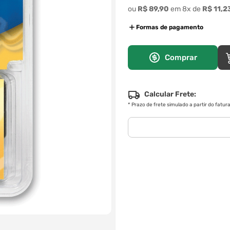
ou
R$
89
,
90
em
8
x de
R$
11
,
2
Formas de pagamento
Comprar
Calcular Frete:
*
Prazo de frete simulado a partir do fatu