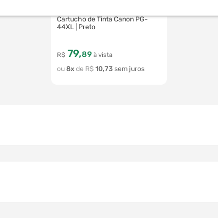
49124-233127
Cartucho de Tinta Canon PG-
44XL | Preto
79
,
89
R$
à vista
8
R$
10
,
73