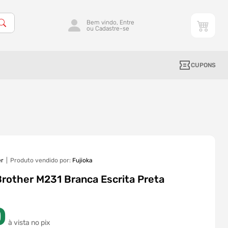
Bem vindo, Entre
ou Cadastre-se
CUPONS
er
Produto vendido por:
Fujioka
Brother M231 Branca Escrita Preta
0
à vista no pix