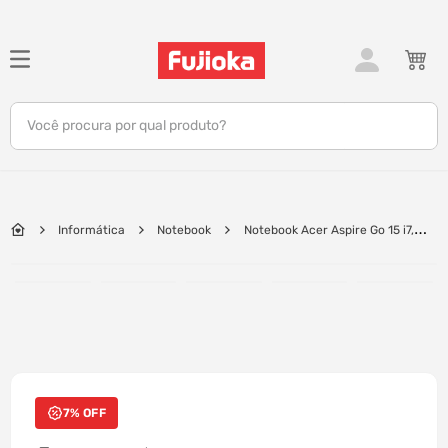
TERMOS MAIS BUSCADOS
1
º
notebook
Você procura por qual produto?
2
º
tv
3
º
gamer
4
º
jbl
Informática
Notebook
Notebook Acer Aspire Go 15 i7,
5
º
tablet
16GB, 512GB SSD, WNHPSL64, 15.6" FHD, Windows 11 AG15-71P-71YM | Cinza
Aço
6
º
ar condicionado
7
º
impressora
8
º
monitor
9
º
caixa som
7% OFF
10
º
fone