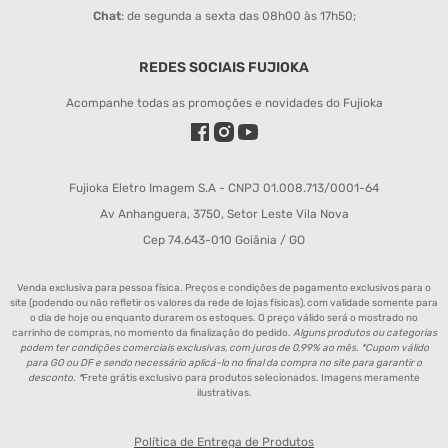
Chat
: de segunda a sexta das 08h00 às 17h50;
REDES SOCIAIS FUJIOKA
Acompanhe todas as promoções e novidades do Fujioka
Fujioka Eletro Imagem S.A - CNPJ 01.008.713/0001-64
Av Anhanguera, 3750, Setor Leste Vila Nova
Cep 74.643-010 Goiânia / GO
Venda exclusiva para pessoa física. Preços e condições de pagamento exclusivos para o
site (podendo ou não refletir os valores da rede de lojas físicas), com validade somente para
o dia de hoje ou enquanto durarem os estoques. O preço válido será o mostrado no
carrinho de compras, no momento da finalização do pedido.
Alguns produtos ou categorias
podem ter condições comerciais exclusivas, com juros de 0,99% ao mês. *Cupom válido
para GO ou DF e sendo necessário aplicá-lo no final da compra no site para garantir o
desconto. *
Frete grátis exclusivo para produtos selecionados. Imagens meramente
ilustrativas.
Política de Entrega de Produtos