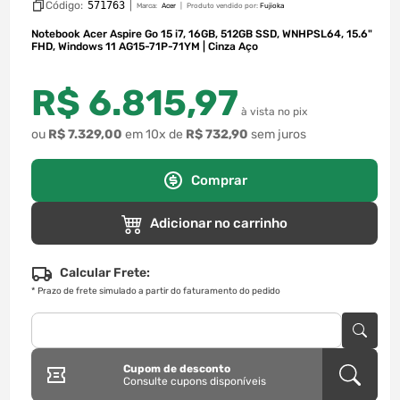
Código:
571763
|
Marca:
Acer
Produto vendido por:
Fujioka
Notebook Acer Aspire Go 15 i7, 16GB, 512GB SSD, WNHPSL64, 15.6"
FHD, Windows 11 AG15-71P-71YM | Cinza Aço
R$
6
.
815
,
97
à vista no pix
ou
R$
7
.
329
,
00
em
10
x de
R$
732
,
90
sem juros
Comprar
Adicionar no carrinho
Calcular Frete:
*
Prazo de frete simulado a partir do faturamento do pedido
Cupom de desconto
Consulte cupons disponíveis