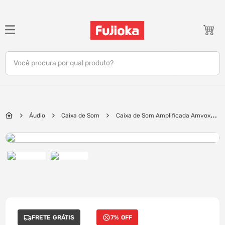
TERMOS MAIS BUSCADOS
1
º
notebook
Você procura por qual produto?
2
º
tv
3
º
gamer
4
º
jbl
Áudio
Caixa de Som
Caixa de Som Amplificada Amvox
5
º
tablet
ACA 880 Vegas SFM, 880W RMS, Bluetooth, Iluminação LED | Preto
6
º
ar condicionado
7
º
impressora
8
º
monitor
9
º
caixa som
10
º
fone
FRETE GRÁTIS
7% OFF