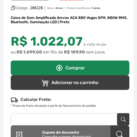
Código:
286228
|
Marca:
Amvox
Produto vendido por:
Fujioka
Caixa de Som Amplificada Amvox ACA 880 Vegas SFM, 880W RMS,
Bluetooth, Iluminação LED | Preto
R$
1
.
022
,
07
à vista no pix
ou
R$
1
.
099
,
00
em
10
x de
R$
109
,
90
sem juros
Comprar
Adicionar no carrinho
Calcular Frete:
*
Prazo de frete simulado a partir do faturamento do pedido
Cupom de desconto
Consulte cupons disponíveis