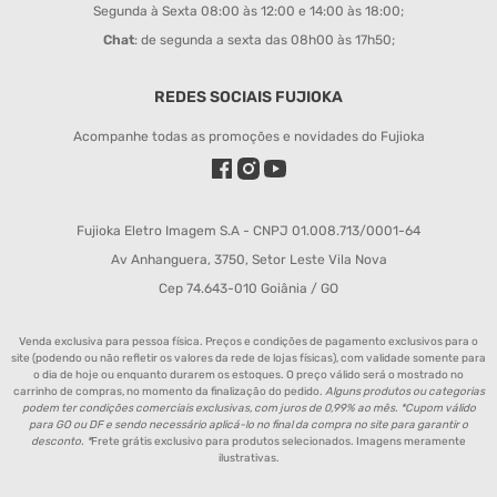
Segunda à Sexta 08:00 às 12:00 e 14:00 às 18:00;
Chat
: de segunda a sexta das 08h00 às 17h50;
REDES SOCIAIS FUJIOKA
Acompanhe todas as promoções e novidades do Fujioka
Fujioka Eletro Imagem S.A - CNPJ 01.008.713/0001-64
Av Anhanguera, 3750, Setor Leste Vila Nova
Cep 74.643-010 Goiânia / GO
Venda exclusiva para pessoa física. Preços e condições de pagamento exclusivos para o
site (podendo ou não refletir os valores da rede de lojas físicas), com validade somente para
o dia de hoje ou enquanto durarem os estoques. O preço válido será o mostrado no
carrinho de compras, no momento da finalização do pedido.
Alguns produtos ou categorias
podem ter condições comerciais exclusivas, com juros de 0,99% ao mês. *Cupom válido
para GO ou DF e sendo necessário aplicá-lo no final da compra no site para garantir o
desconto. *
Frete grátis exclusivo para produtos selecionados. Imagens meramente
ilustrativas.