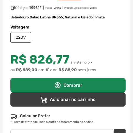
Código:
199045
|
Marca:
Latina
Produto vendido por:
Fujioka
Bebedouro Galão Latina BR355, Natural e Gelado | Prata
Voltagem
220V
R$
826
,
77
à vista no pix
ou
R$
889
,
00
em
10
x de
R$
88
,
90
sem juros
Comprar
Adicionar no carrinho
Calcular Frete:
*
Prazo de frete simulado a partir do faturamento do pedido