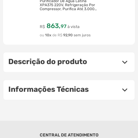
Purificador De Água Latina
XPA375 220V, Refrigeração Por
Compressor, Purifica Até 3.000
Litros de Água Com Um Único
Refil | Cinza
863
,
97
R$
à vista
10
R$
92
,
90
Descrição do produto
Informações Técnicas
CENTRAL DE ATENDIMENTO