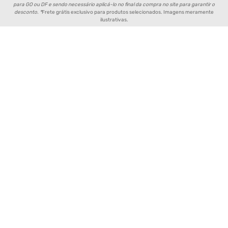
para GO ou DF e sendo necessário aplicá-lo no final da compra no site para garantir o
desconto. *
Frete grátis exclusivo para produtos selecionados. Imagens meramente
ilustrativas.
Política de Entrega de Produtos
Aviso de Privacidade
Política de Pagamento
Política de Trocas e Devoluções
Fornecedores e Parceiros
Política de Cookies
FAQ - Perguntas Frequentes
FORMAS DE PAGAMENTO