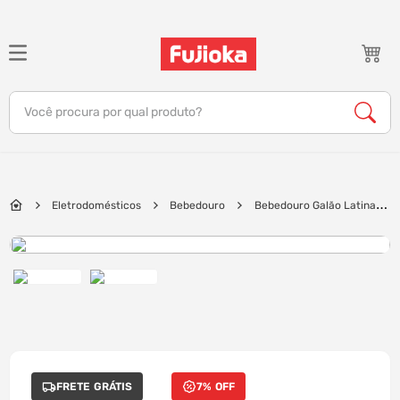
TERMOS MAIS BUSCADOS
1
º
notebook
Você procura por qual produto?
2
º
celular
3
º
tv
4
º
gamer
Eletrodomésticos
Bebedouro
Bebedouro Galão Latina
5
º
jbl
BR355, Natural e Gelado | Prata
6
º
tablet
7
º
ar condicionado
8
º
impressora
9
º
monitor
10
º
caixa som
FRETE GRÁTIS
7% OFF