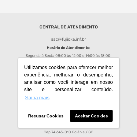
monitor
caixa som
CENTRAL DE ATENDIMENTO
fone
sac@fujioka.inf.br
Horário de Atendimento:
Segunda à Sexta 08:00 às 12:00 e 14:00 às 18:00;
Chat
: de segunda a sexta das 08h00 às 17h50;
Utilizamos cookies para oferecer melhor
experiência, melhorar o desempenho,
REDES SOCIAIS FUJIOKA
analisar como você interage em nosso
site e personalizar conteúdo.
Acompanhe todas as promoções e novidades do Fujioka
Saiba mais
Recusar Cookies
Aceitar Cookies
Fujioka Eletro Imagem S.A - CNPJ 01.008.713/0001-64
Av Anhanguera, 3750, Setor Leste Vila Nova
Cep 74.643-010 Goiânia / GO