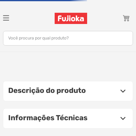
Você procura por qual produto?
notebook
tv
gamer
Descrição do produto
jbl
tablet
Informações Técnicas
ar condicionado
impressora