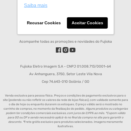
Horário de Atendimento:
Saiba mais
Segunda à Sexta 08:00 às 12:00 e 14:00 às 18:00;
Chat
: de segunda a sexta das 08h00 às 17h50;
Recusar Cookies
Aceitar Cookies
REDES SOCIAIS FUJIOKA
Acompanhe todas as promoções e novidades do Fujioka
Fujioka Eletro Imagem S.A - CNPJ 01.008.713/0001-64
Av Anhanguera, 3750, Setor Leste Vila Nova
Cep 74.643-010 Goiânia / GO
Venda exclusiva para pessoa física. Preços e condições de pagamento exclusivos para o
site (podendo ou não refletir os valores da rede de lojas físicas), com validade somente para
o dia de hoje ou enquanto durarem os estoques. O preço válido será o mostrado no
carrinho de compras, no momento da finalização do pedido.
Alguns produtos ou categorias
podem ter condições comerciais exclusivas, com juros de 0,99% ao mês. *Cupom válido
para GO ou DF e sendo necessário aplicá-lo no final da compra no site para garantir o
desconto. *
Frete grátis exclusivo para produtos selecionados. Imagens meramente
ilustrativas.