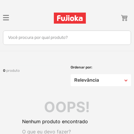
TERMOS MAIS BUSCADOS
1
º
celular
Você procura por qual produto?
2
º
tv
3
º
gamer
4
º
ar condicionado
0
produto
5
º
tablet
Relevância
6
º
impressora
7
º
monitor
OOPS!
8
º
caixa som
9
º
bambu lab
Nenhum produto encontrado
10
º
fone
O que eu devo fazer?