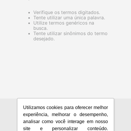
Verifique os termos digitados.
Tente utilizar uma única palavra.
Utilize termos genéricos na
busca.
Tente utilizar sinônimos do termo
desejado.
Utilizamos cookies para oferecer melhor
CENTRAL DE ATENDIMENTO
experiência, melhorar o desempenho,
analisar como você interage em nosso
sac@fujioka.inf.br
site e personalizar conteúdo.