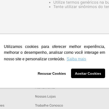
Utilize termos genéricos na b
Tente utilizar sinônimos do t
Utilizamos cookies para oferecer melhor experiência,
melhorar o desempenho, analisar como você interage em
nosso site e personalizar conteúdo.
Saiba mais
INSTITUCIONAL
Recusar Cookies
Aceitar Cookies
tos
Quem Somos
Atendimento
Nossas Lojas
ões
Trabalhe Conosco