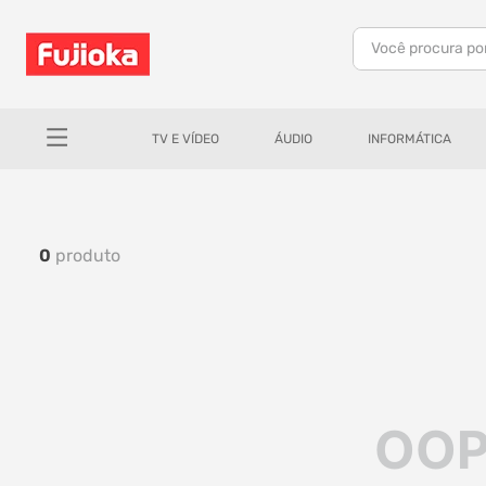
Você procura po
TERMOS MAIS BUSCADOS
1
º
celular
TV E VÍDEO
ÁUDIO
INFORMÁTICA
2
º
tv
3
º
gamer
4
º
ar condicionado
0
produto
5
º
tablet
6
º
impressora
7
º
monitor
8
º
caixa som
OOP
9
º
bambu lab
10
º
fone