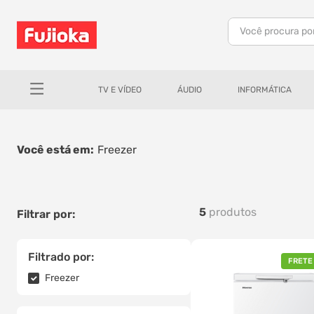
Você procura po
TERMOS MAIS BUSCADOS
1
º
notebook
TV E VÍDEO
ÁUDIO
INFORMÁTICA
2
º
celular
3
º
tv
Freezer
4
º
gamer
5
º
jbl
6
º
tablet
5
produtos
7
º
ar condicionado
8
º
impressora
Filtrado por:
FRETE
9
º
monitor
Freezer
10
º
caixa som