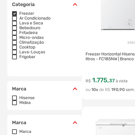
Categoria
Freezer
Ar Condicionado
Lava e Seca
Bebedouro
Fritadeira
Micro-ondas
Climatização
5850
Cooktop
Lava-Louças
Freezer Horizontal Hisen
Frigobar
litros - FC185NW | Branco
1
.
775
,
37
R$
à vista
Marca
10
R$
190
,
90
Hisense
Midea
Marca
Marca