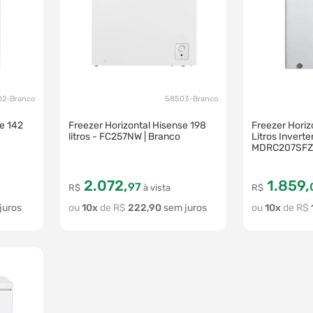
2-Branco
58503-Branco
se 142
Freezer Horizontal Hisense 198
Freezer Horiz
litros - FC257NW | Branco
Litros Inverter
MDRC207SFZ0
2
.
072
,
1
.
859
,
97
R$
à vista
R$
10
R$
222
,
90
10
R$