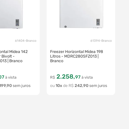
61404-Branco
61394-Branco
ontal Midea 142
Freezer Horizontal Midea 198
 Bivolt -
Litros - MDRC280SFZ013 |
13 | Branco
Branco
2
.
258
,
07
97
à vista
R$
à vista
199
,
90
10
R$
242
,
90