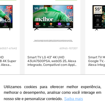
60557-67642
60965-107207
UHD
Smart TV LG 43" 4K UHD
Smart TV M
r8 4K Super
43UA7500PSA, webOS 25, Alexa
Google TV,
 Alexa
integrado, Compatível com Apple
Alexa Inte
 Smart
Airplay2 e Apple Home |
0UA8550PSA
43UA7500PSA
R$
2
.
569
,
00
R$
4
.
099
,
1
.
929
,
3
.
52
00
a
R$
à vista
R$
Utilizamos cookies para oferecer melhor experiência,
10
R$
192
,
90
10
melhorar o desempenho, analisar como você interage em
nosso site e personalizar conteúdo.
Saiba mais