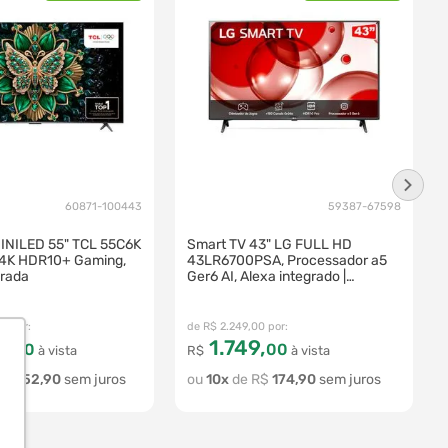
60871-100443
59387-67598
INILED 55" TCL 55C6K
Smart TV 43" LG FULL HD
 4K HDR10+ Gaming,
43LR6700PSA, Processador a5
grada
Ger6 AI, Alexa integrado |
43LR6700PSA
00
R$
2
.
249
,
00
9
,
1
.
749
,
00
00
à vista
R$
à vista
R$
352
,
90
10
R$
174
,
90