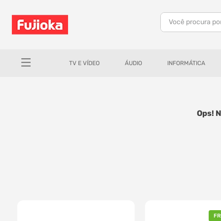
Você procura po
TERMOS MAIS BUSCADOS
1
º
notebook
TV E VÍDEO
ÁUDIO
INFORMÁTICA
2
º
celular
3
º
tv
4
º
gamer
Ops! 
5
º
jbl
6
º
tablet
7
º
ar condicionado
8
º
impressora
9
º
monitor
10
º
caixa som
FR