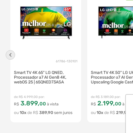
61786-130101
Smart TV 4K 65" LG QNED,
Smart TV 4K 50" LG 
Processador a7 AI Gen8 4K,
Processador α7 AI Ge
webOS 25 | 65QNED73ASA
Upscaling Google Cast
Integrado Controle AI
Magic WebOS 25 | 5
R$
4
.
999
,
00
R$
3
.
189
,
00
3
.
899
,
2
.
199
,
00
00
R$
à vista
R$
à vist
10
R$
389
,
90
10
R$
219
,
90