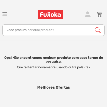
TERMOS MAIS BUSCADOS
1
º
celular
Você procura por qual produto?
2
º
tv
3
º
gamer
4
º
ar condicionado
5
º
tablet
Ops! Não encontramos nenhum produto com esse termo de
pesquisa.
6
º
impressora
Que tal tentar novamente usando outra palavra?
7
º
monitor
8
º
caixa som
Melhores Ofertas
9
º
bambu lab
10
º
fone