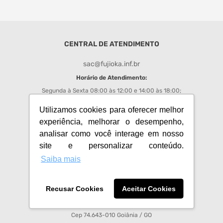
monitor
caixa som
CENTRAL DE ATENDIMENTO
fone
sac@fujioka.inf.br
Horário de Atendimento:
Segunda à Sexta 08:00 às 12:00 e 14:00 às 18:00;
Chat
: de segunda a sexta das 08h00 às 17h50;
Utilizamos cookies para oferecer melhor
experiência, melhorar o desempenho,
REDES SOCIAIS FUJIOKA
analisar como você interage em nosso
site e personalizar conteúdo.
Acompanhe todas as promoções e novidades do Fujioka
Saiba mais
Recusar Cookies
Aceitar Cookies
Fujioka Eletro Imagem S.A - CNPJ 01.008.713/0001-64
Av Anhanguera, 3750, Setor Leste Vila Nova
Cep 74.643-010 Goiânia / GO