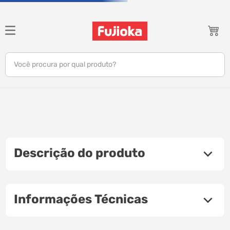
Você procura por qual produto?
notebook
tv
gamer
Descrição do produto
jbl
tablet
Informações Técnicas
ar condicionado
impressora