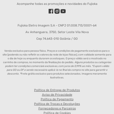
Acompanhe todas as promoções e novidades do Fujioka
Fujioka Eletro Imagem S.A - CNPJ 01.008.713/0001-64
Av Anhanguera, 3750, Setor Leste Vila Nova
Cep 74.643-010 Goiânia / GO
Venda exclusiva para pessoa física. Preços e condições de pagamento exclusivos para o
site (podendo ou não refletir os valores da rede de lojas físicas), com validade somente para
o dia de hoje ou enquanto durarem os estoques. O preço válido será o mostrado no
carrinho de compras, no momento da finalização do pedido.
Alguns produtos ou categorias
podem ter condições comerciais exclusivas, com juros de 0,99% ao mês. *Cupom válido
para GO ou DF e sendo necessário aplicá-lo no final da compra no site para garantir o
desconto. *
Frete grátis exclusivo para produtos selecionados. Imagens meramente
ilustrativas.
Política de Entrega de Produtos
Aviso de Privacidade
Política de Pagamento
Política de Trocas e Devoluções
Fornecedores e Parceiros
Política de Cookies