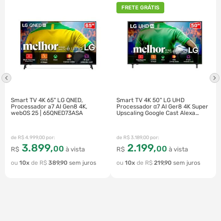
FRETE GRÁTIS
Smart TV 4K 65" LG QNED,
Smart TV 4K 50" LG UHD
Processador a7 AI Gen8 4K,
Processador α7 AI Ger8 4K Super
webOS 25 | 65QNED73ASA
Upscaling Google Cast Alexa
Integrado Controle AI Smart
Magic WebOS 25 | 50UA8550PSA
R$
4
.
999
,
00
R$
3
.
189
,
00
3
.
899
,
2
.
199
,
00
00
R$
à vista
R$
à vista
10
R$
389
,
90
10
R$
219
,
90