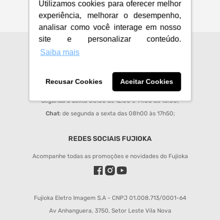
Utilizamos cookies para oferecer melhor
experiência, melhorar o desempenho,
analisar como você interage em nosso
site e personalizar conteúdo.
Saiba mais
CENTRAL DE ATENDIMENTO
sac@fujioka.inf.br
Recusar Cookies
Aceitar Cookies
Horário de Atendimento:
Segunda à Sexta 08:00 às 12:00 e 14:00 às 18:00;
Chat
: de segunda a sexta das 08h00 às 17h50;
REDES SOCIAIS FUJIOKA
Acompanhe todas as promoções e novidades do Fujioka
Fujioka Eletro Imagem S.A - CNPJ 01.008.713/0001-64
Av Anhanguera, 3750, Setor Leste Vila Nova