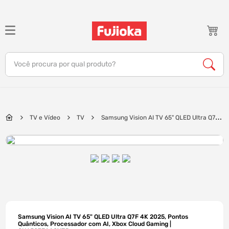
TERMOS MAIS BUSCADOS
1
º
notebook
Você procura por qual produto?
2
º
celular
3
º
tv
4
º
gamer
TV e Vídeo
TV
Samsung Vision AI TV 65" QLED Ultra Q7F
5
º
jbl
4K 2025, Pontos Quânticos, Processador com AI, Xbox Cloud Gaming |
QN65Q7FAAGXZD
6
º
tablet
7
º
ar condicionado
8
º
impressora
9
º
monitor
10
º
caixa som
Samsung Vision AI TV 65" QLED Ultra Q7F 4K 2025, Pontos
Quânticos, Processador com AI, Xbox Cloud Gaming |