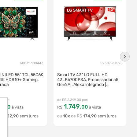
60871-100443
59387-67598
INILED 55" TCL 55C6K
Smart TV 43" LG FULL HD
 4K HDR10+ Gaming,
43LR6700PSA, Processador a5
grada
Ger6 AI, Alexa integrado |
43LR6700PSA
00
R$
2
.
249
,
00
9
,
1
.
749
,
00
00
à vista
R$
à vista
R$
352
,
90
10
R$
174
,
90