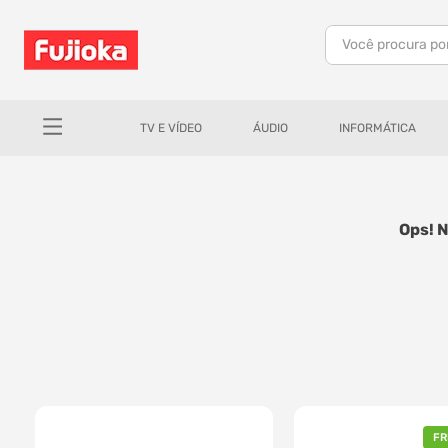
Você procura po
TERMOS MAIS BUSCADOS
1
º
notebook
TV E VÍDEO
ÁUDIO
INFORMÁTICA
2
º
celular
3
º
tv
4
º
gamer
Ops! 
5
º
jbl
6
º
tablet
7
º
ar condicionado
8
º
impressora
9
º
monitor
10
º
caixa som
FR