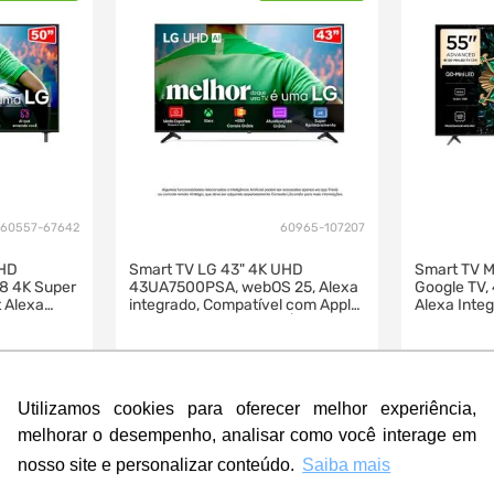
60557-67642
60965-107207
UHD
Smart TV LG 43" 4K UHD
Smart TV M
r8 4K Super
43UA7500PSA, webOS 25, Alexa
Google TV,
 Alexa
integrado, Compatível com Apple
Alexa Inte
 Smart
Airplay2 e Apple Home |
0UA8550PSA
43UA7500PSA
R$
2
.
569
,
00
R$
4
.
099
,
1
.
929
,
3
.
52
00
a
R$
à vista
R$
Utilizamos cookies para oferecer melhor experiência,
10
R$
192
,
90
10
melhorar o desempenho, analisar como você interage em
nosso site e personalizar conteúdo.
Saiba mais