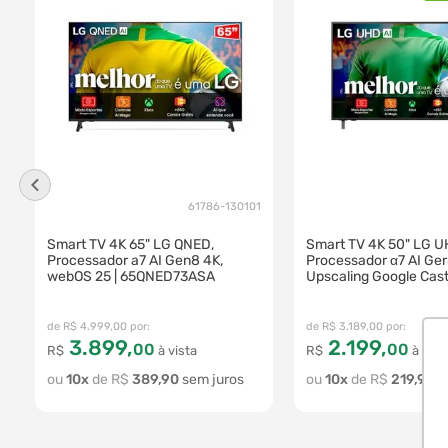
61786-130101
Smart TV 4K 65" LG QNED,
Smart TV 4K 50" LG 
Processador a7 AI Gen8 4K,
Processador α7 AI Ge
webOS 25 | 65QNED73ASA
Upscaling Google Cast
Integrado Controle AI
Magic WebOS 25 | 5
R$
4
.
999
,
00
R$
3
.
189
,
00
3
.
899
,
2
.
199
,
00
00
R$
à vista
R$
à vist
10
R$
389
,
90
10
R$
219
,
90