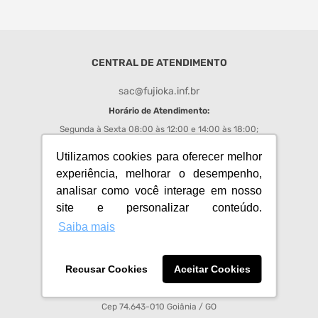
monitor
caixa som
CENTRAL DE ATENDIMENTO
fone
sac@fujioka.inf.br
Horário de Atendimento:
Segunda à Sexta 08:00 às 12:00 e 14:00 às 18:00;
Chat
: de segunda a sexta das 08h00 às 17h50;
Utilizamos cookies para oferecer melhor
experiência, melhorar o desempenho,
REDES SOCIAIS FUJIOKA
analisar como você interage em nosso
site e personalizar conteúdo.
Acompanhe todas as promoções e novidades do Fujioka
Saiba mais
Recusar Cookies
Aceitar Cookies
Fujioka Eletro Imagem S.A - CNPJ 01.008.713/0001-64
Av Anhanguera, 3750, Setor Leste Vila Nova
Cep 74.643-010 Goiânia / GO