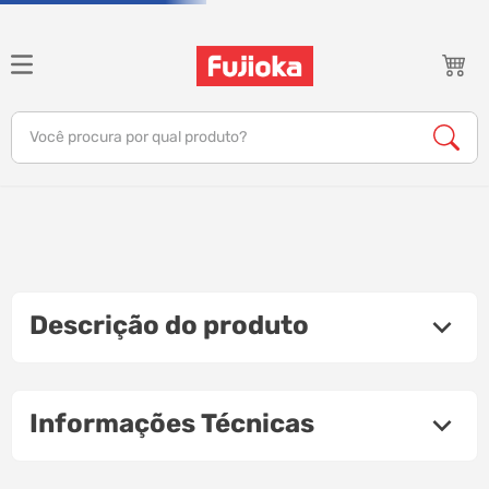
Você procura por qual produto?
notebook
tv
gamer
Descrição do produto
jbl
tablet
Informações Técnicas
ar condicionado
impressora