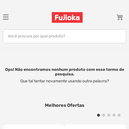
TERMOS MAIS BUSCADOS
1
º
celular
Você procura por qual produto?
2
º
tv
3
º
gamer
4
º
ar condicionado
5
º
tablet
Ops! Não encontramos nenhum produto com esse termo de
pesquisa.
6
º
impressora
Que tal tentar novamente usando outra palavra?
7
º
monitor
8
º
caixa som
Melhores Ofertas
9
º
bambu lab
10
º
fone