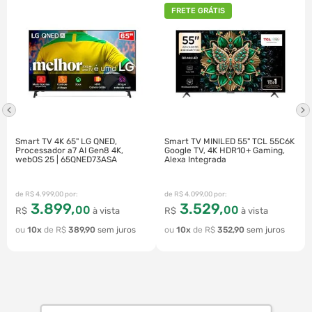
FRETE GRÁTIS
Smart TV 4K 65" LG QNED,
Smart TV MINILED 55" TCL 55C6K
Processador a7 AI Gen8 4K,
Google TV, 4K HDR10+ Gaming,
webOS 25 | 65QNED73ASA
Alexa Integrada
R$
4
.
999
,
00
R$
4
.
099
,
00
3
.
899
,
3
.
529
,
00
00
R$
à vista
R$
à vista
10
R$
389
,
90
10
R$
352
,
90