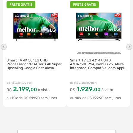
FRETE GRÁTIS
FRETE GRÁTIS
Smart TV 4K 50" LG UHD
Smart TV LG 43" 4K UHD
Processador α7 AI Ger8 4K Super
43UA7500PSA, webOS 25, Alexa
Upscaling Google Cast Alexa
integrado, Compatível com Apple
Integrado Controle AI Smart
Airplay2 e Apple Home |
Magic WebOS 25 | 50UA8550PSA
43UA7500PSA
R$
3
.
189
,
00
R$
2
.
569
,
00
2
.
199
,
1
.
929
,
00
00
R$
à vista
R$
à vista
10
R$
219
,
90
10
R$
192
,
90