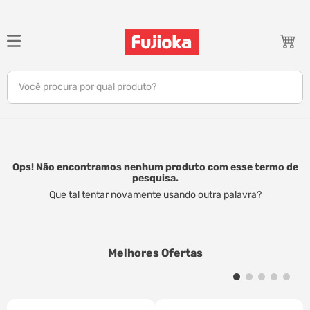
TERMOS MAIS BUSCADOS
1
º
notebook
Você procura por qual produto?
2
º
tv
3
º
gamer
4
º
jbl
5
º
tablet
Ops! Não encontramos nenhum produto com esse termo de
pesquisa.
6
º
ar condicionado
Que tal tentar novamente usando outra palavra?
7
º
impressora
8
º
monitor
Melhores Ofertas
9
º
caixa som
10
º
fone