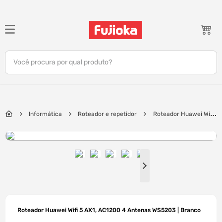
TERMOS MAIS BUSCADOS
1
º
notebook
Você procura por qual produto?
2
º
tv
3
º
gamer
4
º
jbl
Informática
Roteador e repetidor
Roteador Huawei Wifi
5
º
tablet
5 AX1, AC1200 4 Antenas WS5203 | Branco
6
º
ar condicionado
7
º
impressora
8
º
monitor
9
º
caixa som
10
º
fone
Roteador Huawei Wifi 5 AX1, AC1200 4 Antenas WS5203 | Branco