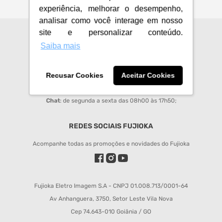
experiência, melhorar o desempenho,
analisar como você interage em nosso
site e personalizar conteúdo.
CENTRAL DE ATENDIMENTO
Saiba mais
sac@fujioka.inf.br
Horário de Atendimento:
Recusar Cookies
Aceitar Cookies
Segunda à Sexta 08:00 às 12:00 e 14:00 às 18:00;
Chat
: de segunda a sexta das 08h00 às 17h50;
REDES SOCIAIS FUJIOKA
Acompanhe todas as promoções e novidades do Fujioka
Fujioka Eletro Imagem S.A - CNPJ 01.008.713/0001-64
Av Anhanguera, 3750, Setor Leste Vila Nova
Cep 74.643-010 Goiânia / GO