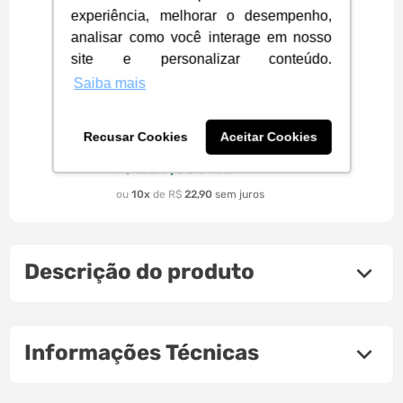
experiência, melhorar o desempenho,
analisar como você interage em nosso
site e personalizar conteúdo.
Saiba mais
Headset Gamer Havit GT-H757D,
P2 , Microfone Removível | Black
& ochre
Recusar Cookies
Aceitar Cookies
229
,
00
R$
à vista
10
R$
22
,
90
Descrição do produto
Informações Técnicas