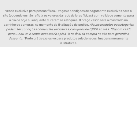
Venda exclusiva para pessoa física. Preços e condições de pagamento exclusivos para o
site (podendo ou não refletir os valores da rede de lojas físicas), com validade somente para
o dia de hoje ou enquanto durarem os estoques. O preço válido será o mostrado no
carrinho de compras, no momento da finalização do pedido.
Alguns produtos ou categorias
podem ter condições comerciais exclusivas, com juros de 0,99% ao mês. *Cupom válido
para GO ou DF e sendo necessário aplicá-lo no final da compra no site para garantir o
desconto. *
Frete grátis exclusivo para produtos selecionados. Imagens meramente
ilustrativas.
Política de Entrega de Produtos
Aviso de Privacidade
Política de Pagamento
Política de Trocas e Devoluções
Fornecedores e Parceiros
Política de Cookies
FAQ - Perguntas Frequentes
FORMAS DE PAGAMENTO