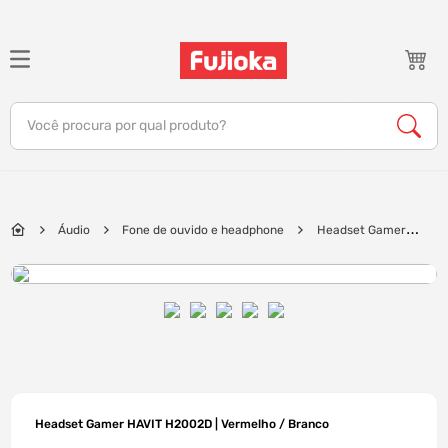
TERMOS MAIS BUSCADOS
1
º
notebook
Você procura por qual produto?
2
º
celular
3
º
tv
4
º
gamer
Áudio
Fone de ouvido e headphone
Headset Gamer
5
º
jbl
HAVIT H2002D | Vermelho / Branco
6
º
tablet
7
º
ar condicionado
8
º
impressora
9
º
monitor
10
º
caixa som
Headset Gamer HAVIT H2002D | Vermelho / Branco