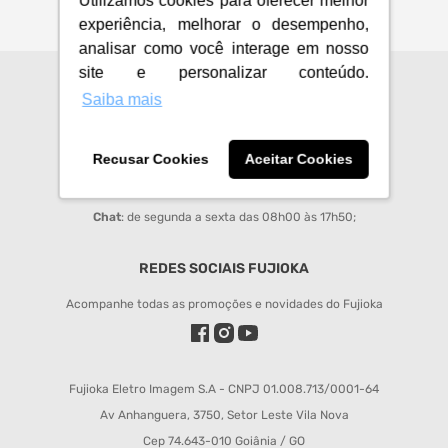
Utilizamos cookies para oferecer melhor
experiência, melhorar o desempenho,
analisar como você interage em nosso
site e personalizar conteúdo.
CENTRAL DE ATENDIMENTO
Saiba mais
sac@fujioka.inf.br
Recusar Cookies
Aceitar Cookies
Horário de Atendimento:
Segunda à Sexta 08:00 às 12:00 e 14:00 às 18:00;
Chat
: de segunda a sexta das 08h00 às 17h50;
REDES SOCIAIS FUJIOKA
Acompanhe todas as promoções e novidades do Fujioka
Fujioka Eletro Imagem S.A - CNPJ 01.008.713/0001-64
Av Anhanguera, 3750, Setor Leste Vila Nova
Cep 74.643-010 Goiânia / GO