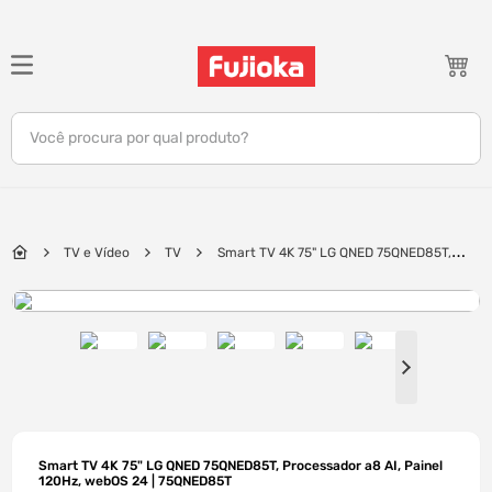
TERMOS MAIS BUSCADOS
1
º
notebook
Você procura por qual produto?
2
º
celular
3
º
tv
4
º
gamer
TV e Vídeo
TV
Smart TV 4K 75" LG QNED 75QNED85T,
5
º
jbl
Processador a8 AI, Painel 120Hz, webOS 24 | 75QNED85T
6
º
tablet
7
º
ar condicionado
8
º
impressora
9
º
monitor
10
º
caixa som
Smart TV 4K 75" LG QNED 75QNED85T, Processador a8 AI, Painel
120Hz, webOS 24 | 75QNED85T