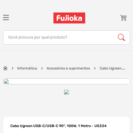
TERMOS MAIS BUSCADOS
1
º
notebook
Você procura por qual produto?
2
º
tv
3
º
gamer
4
º
jbl
Informática
Acessórios e suprimentos
Cabo Ugreen
5
º
tablet
USB-C/USB-C 90°, 100W, 1 Metro - US334
6
º
ar condicionado
7
º
impressora
8
º
monitor
9
º
caixa som
10
º
fone
Cabo Ugreen USB-C/USB-C 90°, 100W, 1 Metro - US334