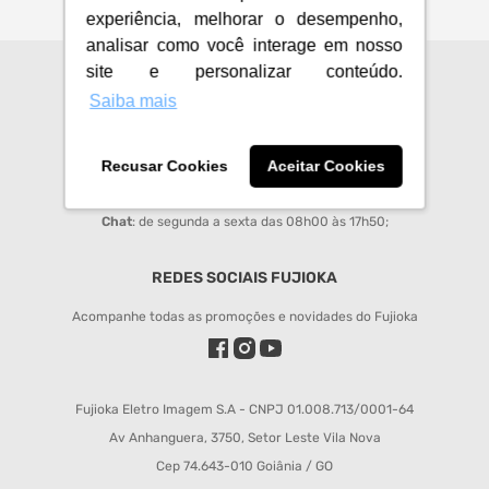
experiência, melhorar o desempenho,
analisar como você interage em nosso
site e personalizar conteúdo.
CENTRAL DE ATENDIMENTO
Saiba mais
sac@fujioka.inf.br
Horário de Atendimento:
Recusar Cookies
Aceitar Cookies
Segunda à Sexta 08:00 às 12:00 e 14:00 às 18:00;
Chat
: de segunda a sexta das 08h00 às 17h50;
REDES SOCIAIS FUJIOKA
Acompanhe todas as promoções e novidades do Fujioka
Fujioka Eletro Imagem S.A - CNPJ 01.008.713/0001-64
Av Anhanguera, 3750, Setor Leste Vila Nova
Cep 74.643-010 Goiânia / GO