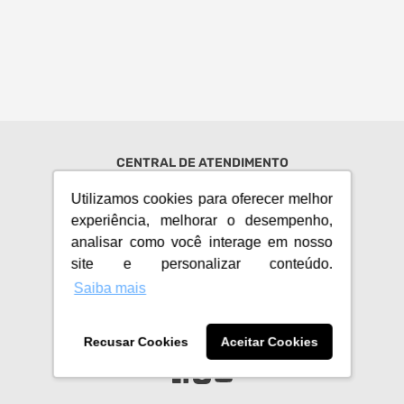
FRETE GRÁTIS
Smart TV 4K 65" LG QNED,
Smart TV MINILED 55" TCL 55C6K
Processador a7 AI Gen8 4K,
Google TV, 4K HDR10+ Gaming,
webOS 25 | 65QNED73ASA
Alexa Integrada
R$
4
.
999
,
00
R$
4
.
099
,
00
3
.
899
,
3
.
529
,
00
00
R$
à vista
R$
à vista
10
R$
389
,
90
10
R$
352
,
90
Utilizamos cookies para oferecer melhor
experiência, melhorar o desempenho,
analisar como você interage em nosso
site e personalizar conteúdo.
Saiba mais
Recusar Cookies
Aceitar Cookies
CENTRAL DE ATENDIMENTO