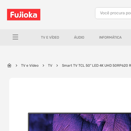
Você procura po
TERMOS MAIS BUSCADOS
1
º
notebook
TV E VÍDEO
ÁUDIO
INFORMÁTICA
2
º
celular
3
º
tv
4
º
gamer
TV e Vídeo
TV
Smart TV TCL 50" LED 4K UHD 50RP620 RO
5
º
jbl
6
º
tablet
7
º
ar condicionado
8
º
impressora
9
º
monitor
10
º
caixa som