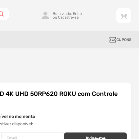
Bem vindo, Entre
ou Cadastre-se
CUPONS
ED 4K UHD 50RP620 ROKU com Controle
o
nível no momento
tiver disponível