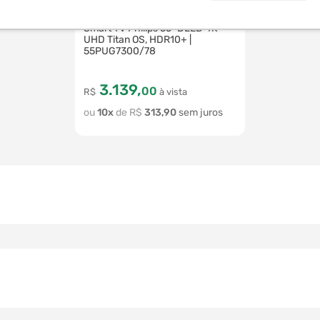
61461-109496
Smart TV Philips 55" DLED 4K
UHD Titan OS, HDR10+ |
55PUG7300/78
3
.
139
,
00
R$
à vista
10
R$
313
,
90